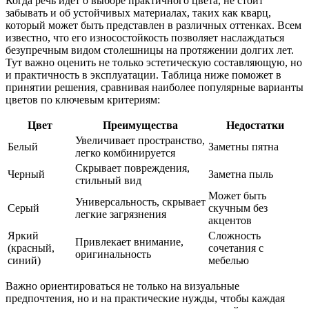
Когда речь идет о выборе практичного цвета, не стоит
забывать и об устойчивых материалах, таких как кварц,
который может быть представлен в различных оттенках. Всем
известно, что его износостойкость позволяет наслаждаться
безупречным видом столешницы на протяжении долгих лет.
Тут важно оценить не только эстетическую составляющую, но
и практичность в эксплуатации. Таблица ниже поможет в
принятии решения, сравнивая наиболее популярные варианты
цветов по ключевым критериям:
Цвет
Преимущества
Недостатки
Увеличивает пространство,
Белый
Заметны пятна
легко комбинируется
Скрывает повреждения,
Черный
Заметна пыль
стильный вид
Может быть
Универсальность, скрывает
Серый
скучным без
легкие загрязнения
акцентов
Яркий
Сложность
Привлекает внимание,
(красный,
сочетания с
оригинальность
синий)
мебелью
Важно ориентироваться не только на визуальные
предпочтения, но и на практические нужды, чтобы каждая