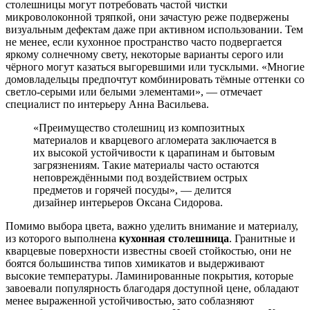
столешницы могут потребовать частой чистки
микроволоконной тряпкой, они зачастую реже подвержены
визуальным дефектам даже при активном использовании. Тем
не менее, если кухонное пространство часто подвергается
яркому солнечному свету, некоторые варианты серого или
чёрного могут казаться выгоревшими или тусклыми. «Многие
домовладельцы предпочтут комбинировать тёмные оттенки со
светло-серыми или белыми элементами», — отмечает
специалист по интерьеру Анна Васильева.
«Преимущество столешниц из композитных
материалов и кварцевого агломерата заключается в
их высокой устойчивости к царапинам и бытовым
загрязнениям. Такие материалы часто остаются
неповреждёнными под воздействием острых
предметов и горячей посуды», — делится
дизайнер интерьеров Оксана Сидорова.
Помимо выбора цвета, важно уделить внимание и материалу,
из которого выполнена
кухонная столешница
. Гранитные и
кварцевые поверхности известны своей стойкостью, они не
боятся большинства типов химикатов и выдерживают
высокие температуры. Ламинированные покрытия, которые
завоевали популярность благодаря доступной цене, обладают
менее выраженной устойчивостью, зато соблазняют