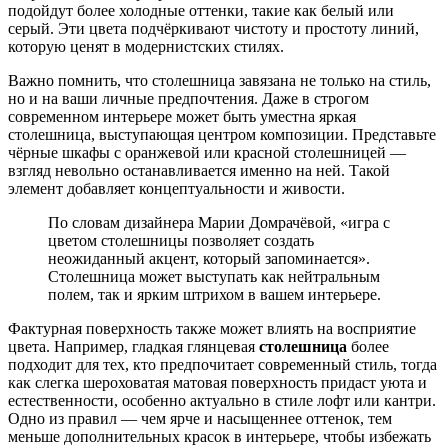
подойдут более холодные оттенки, такие как белый или
серый. Эти цвета подчёркивают чистоту и простоту линий,
которую ценят в модернистских стилях.
Важно помнить, что столешница завязана не только на стиль,
но и на ваши личные предпочтения. Даже в строгом
современном интерьере может быть уместна яркая
столешница, выступающая центром композиции. Представьте
чёрные шкафы с оранжевой или красной столешницей —
взгляд невольно останавливается именно на ней. Такой
элемент добавляет концептуальности и живости.
По словам дизайнера Марии Домрачёвой, «игра с
цветом столешницы позволяет создать
неожиданный акцент, который запоминается».
Столешница может выступать как нейтральным
полем, так и ярким штрихом в вашем интерьере.
Фактурная поверхность также может влиять на восприятие
цвета. Например, гладкая глянцевая
столешница
более
подходит для тех, кто предпочитает современный стиль, тогда
как слегка шероховатая матовая поверхность придаст уюта и
естественности, особенно актуально в стиле лофт или кантри.
Одно из правил — чем ярче и насыщеннее оттенок, тем
меньше дополнительных красок в интерьере, чтобы избежать