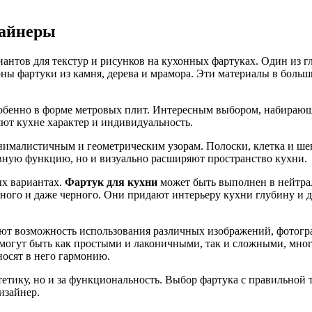
зайнеры
нтов для текстур и рисунков на кухонных фартуках. Один из гл
ны фартуки из камня, дерева и мрамора. Эти материалы в больш
собенно в форме метровых плит. Интересным выбором, набирающ
ют кухне характер и индивидуальность.
инималистичным и геометрическим узорам. Полоски, клетка и ше
ивную функцию, но и визуально расширяют пространство кухни.
ых вариантах.
Фартук для кухни
может быть выполнен в нейтрал
ного и даже черного. Они придают интерьеру кухни глубину и д
ают возможность использования различных изображений, фотогр
 могут быть как простыми и лаконичными, так и сложными, мн
осят в него гармонию.
тетику, но и за функциональность. Выбор фартука с правильной
изайнер.