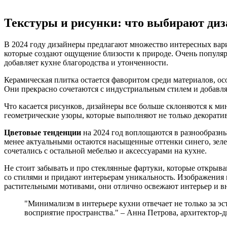
Текстуры и рисунки: что выбирают ди
В 2024 году дизайнеры предлагают множество интересных вариа
которые создают ощущение близости к природе. Очень популяр
добавляет кухне благородства и утонченности.
Керамическая плитка остается фаворитом среди материалов, о
Они прекрасно сочетаются с индустриальным стилем и добавля
Что касается рисунков, дизайнеры все больше склоняются к м
геометрические узоры, которые выполняют не только декорат
Цветовые тенденции
на 2024 год воплощаются в разнообразн
менее актуальными остаются насыщенные оттенки синего, зеле
сочетались с остальной мебелью и аксессуарами на кухне.
Не стоит забывать и про стеклянные фартуки, которые открыв
со стилями и придают интерьерам уникальность. Изображения
растительными мотивами, они отлично освежают интерьер и вн
"Минимализм в интерьере кухни отвечает не только за эс
восприятие пространства." – Анна Петрова, архитектор-д