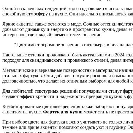
Одной из ключевых тенденций этого года является использова
спокойную атмосферу на кухне. Они идеально вписываются как 
Яркие акценты также остаются в моде. Сочные оттенки жёлтог
добавляют динамику и энергию в пространство кухни, делая 
интерьеров, где каждый элемент имеет значение.
"Цвет имеет огромное значение в интерьере, влияя на на
Пастельные оттенки продолжают быть актуальными в 2024 году
подходят для скандинавского и прованского стилей, делая инт
Металлические и зеркальные поверхностные материалы начинаю
стильных фартуков. Они добавляют кухне роскошь и изысканно
долговечностью, что делает их отличным выбором для любой к
Для любителей текстурных решений популярными станут фарту
создают эффект крепости и надёжности, превращая кухню в фу
Комбинированные цветовые решения также набирают популярно
акцентом на кухне.
Фартук для кухни
может стать не просто 
При выборе цвета для фартука важно учитывать не только личн
тёмные или яркие акценты помогают создать уют и глубину. Э
ваших близких каждый день.