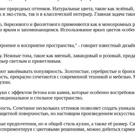
ние природных оттенков. Натуральные цвета, такие как зелёный
в эко-стиль, так и в классический интерьер. Главная задача та
о, бирюзового и фиолетового применяются как в монохромных ре
его ярким и запоминающимся. Использование ярких цветов особ
строение и восприятие пространства," - говорит известный диза
. Нежные тона, такие как мятный, лавандовый и розовый, прида
ерьер светлым и приветливым.
т завоёвывать популярность. Золотистые, серебристые и бронз
сть, прекрасно сочетаются с современной техникой и мебелью.
ухни.
ки с эффектом бетона или камня, которые особенно востребова
нкциональное и стильное пространство.
сть. Сочетание нескольких оттенков позволяет создать уникал
защитной поверхностью, но настоящим произведением искусств
ые предпочтения, но и общий стиль кухни, а также её размер. С
кспериментируя с цветовыми решениями, можно добиться гармони