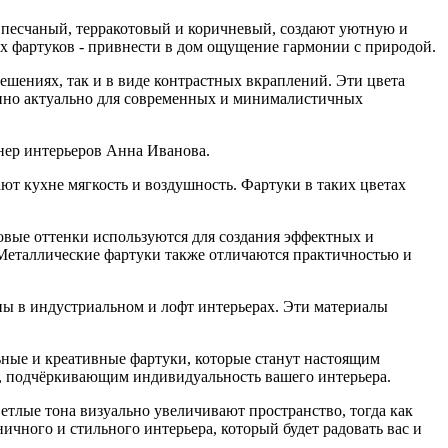
, песчаный, терракотовый и коричневый, создают уютную и
ких фартуков - привнести в дом ощущение гармонии с природой.
шениях, так и в виде контрастных вкраплений. Эти цвета
енно актуально для современных и минималистичных
йнер интерьеров Анна Иванова.
ют кухне мягкость и воздушность. Фартуки в таких цветах
овые оттенки используются для создания эффектных и
 Металлические фартуки также отличаются практичностью и
ны в индустриальном и лофт интерьерах. Эти материалы
ьные и креативные фартуки, которые станут настоящим
а, подчёркивающим индивидуальность вашего интерьера.
ветлые тона визуально увеличивают пространство, тогда как
чного и стильного интерьера, который будет радовать вас и