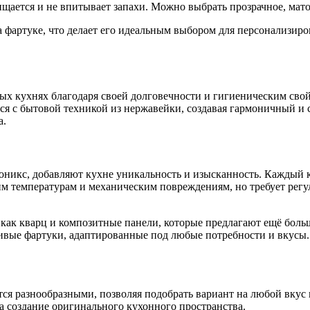
щается и не впитывает запахи. Можно выбрать прозрачное, мат
а фартуке, что делает его идеальным выбором для персонализир
 кухнях благодаря своей долговечности и гигиеническим свойст
тся с бытовой техникой из нержавейки, создавая гармоничный и 
а.
 оникс, добавляют кухне уникальность и изысканность. Каждый к
м температурам и механическим повреждениям, но требует регу
е как кварц и композитные панели, которые предлагают ещё бол
ивые фартуки, адаптированные под любые потребности и вкусы.
ся разнообразными, позволяя подобрать вариант на любой вкус 
а создание оригинального кухонного пространства.