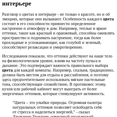
интерьере
Разговор о цветах в интерьере - не только о красоте, но и об
эмоциях, которые они вызывают. Особенность каждого
цвета
состоит в его способности привнести определенное
настроение и атмосферу в дом. Например, теплые и яркие
оттенки, такие как красный и оранжевый, способны оживлять
пространство и поднимать настроение, тогда как более
прохладные и успокаивающие, как голубой и зеленый,
способствуют релаксации и умиротворению.
Исследования показали, что оттенки действуют на наше тело
на физиологическом уровне, влияя на частоту пульса и
дыхание. Это подтверждает важность правильного выбора
цвета
для каждой комнаты. Например, спальня, традиционно,
должна быть местом для отдыха и расслабления, и поэтому
здесь предпочтительнее использовать мягкие пастельные
тона, способствующие спокойствию. В противовес этому,
кухня или рабочий кабинет могут выиграть от более
энергичных оттенков, которые стимулируют активность.
"Цвета – это улыбки природы. Огромная палитра
натуральных оттенков позволяет освободить себя
от стресса и наделиться энергией," - сказал
Джованни Тракторе, известный итальянский