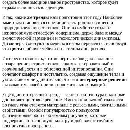
создать более эмоциональное пространство, которое будет
отражать личность владельцев.
Итак, какие же
тренды
нам подготовил этот год? Наиболее
заметным становится сочетание электронного синего и
природно-зеленого оттенков. Они в симбиозе создают
неповторимую атмосферу модернизма, держа баланс между
экологической гармонией и технологической динамизмом.
Дизайнеры советуют осмелиться на эксперименты, используя
эти
цвета
в обивке мебели и настенных покрытиях.
Интересно отметить, что эксперты наблюдают плавное
возвращение ретро-оттенков, таких как терракотовый и
горчичный, хотя и в обновленной интерпретации. Они
сочетают комфорт и ностальгию, создавая ощущение тепла и
уюта. Совсем не удивительно, что эти
интерьерные решения
вызывают у людей прилив положительных эмоций.
Ещё один интересный тренд — акцент на текстурах, которые
дополняют цветовое решение. Вместо привычной гладкости
во главу угла ставятся материалы с рельефными, тактильными
свойствами. Особой популярностью пользуются
флизелиновые обои с объемным рисунком, которые
подчеркивают основную палитру и добавляют глубину
восприятию пространства.