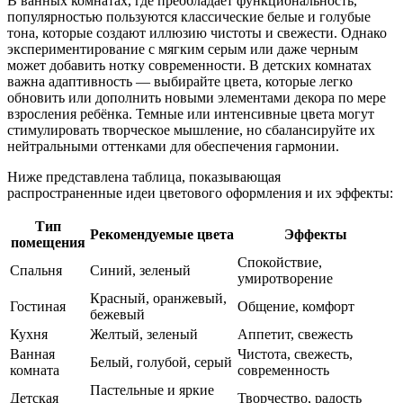
В ванных комнатах, где преобладает функциональность,
популярностью пользуются классические белые и голубые
тона, которые создают иллюзию чистоты и свежести. Однако
экспериментирование с мягким серым или даже черным
может добавить нотку современности. В детских комнатах
важна адаптивность — выбирайте цвета, которые легко
обновить или дополнить новыми элементами декора по мере
взросления ребёнка. Темные или интенсивные цвета могут
стимулировать творческое мышление, но сбалансируйте их
нейтральными оттенками для обеспечения гармонии.
Ниже представлена таблица, показывающая
распространенные идеи цветового оформления и их эффекты:
Тип
Рекомендуемые цвета
Эффекты
помещения
Спокойствие,
Спальня
Синий, зеленый
умиротворение
Красный, оранжевый,
Гостиная
Общение, комфорт
бежевый
Кухня
Желтый, зеленый
Аппетит, свежесть
Ванная
Чистота, свежесть,
Белый, голубой, серый
комната
современность
Пастельные и яркие
Детская
Творчество, радость