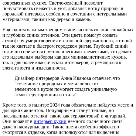
современных кухнях. Светло-зелёный позволит
почувствовать свежесть и уют, добавляя нотку природы в
городской интерьер, особенно в сочетании с натуральными
материалами, такими как дерево и камень.
Еще одним важным трендом станет использование спокойных
и глубоких синих оттенков. Эти цвета помогут создать
атмосферу умиротворения и стильной сдержанности, которой
так не хватает в быстром городском ритме. Глубокий синий
отлично сочетается с металлическими элементами, это делают
его идеальным выбором как для минималистичных кухонь,
так и для более классических интерьеров, стремящихся к
элегантности и изысканности.
Дизайнер интерьеров Анна Иванова отмечает, что
"сочетание природных и металлических
элементов в кухне помогает создать уникальную
атмосферу гармонии и стиля".
Кроме того, в палитре 2024 года обязательно найдутся место и
для ярких акцентов. Популярными станут теплые, но
насыщенные оттенки, такие как терракотовый и янтарный.
Они добавят в
интерьер кухни
немного солнечного света
даже в пасмурные дни. Такие цвета особенно эффектно
смотрятся в отделке, когда используются для выделения