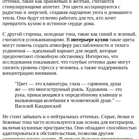
оттенки, такие как оранжевый и желтый, считаются
стимулирующими аппетит. Эти цвета ассоциируются с
радостью и энергией, создавая ощущение уюта и домашнего
тепла. Они будут отлично работать для тех, кто хочет
превратить кухню в истинное сердце дома.
С другой стороны, холодные тона, такие как синий и зеленый,
считаются успокаивающими. В
интерьере кухни
такие цвета
могут помочь создать атмосферу расслабленности и тихого
уединения — идеальный вариант для людей, которые
предпочитают спокойную обстановку. Интересно, что
исследования показывают, что голубые оттенки даже могут
снизить уровень стресса у человека, а также поддерживать
концентрацию внимания.
"Цвет — это клавиатура, глаза — гармония, душа
же — это многострунный рояль. Художник — это
рука, прикасающаяся к определённому клавишу и
вызывающая колебания в человеческой душе." —
Василий Кандинский
Не стоит забывать и о нейтральных оттенках. Серые, белые и
бежевые тона часто используются как основа для интерьеров,
включая кухонные пространства. Они обладают способностью
адаптироваться к обстоятельствам, позволяя другим
элементам декора засиять. В этом их большое преимущество: