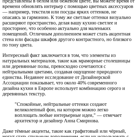
представлены в белом или бежевом цвете, вы можете время от
времени обновлять интерьер с помощью цветных аксессуаров
— например, текстиля или посуды ярких оттенков, не
опасаясь за гармонию. К тому же светлые оттенки визуально
расширяют пространство, делая вашу кухню светлее и
просторнее, что особенно актуально для маленьких
помещений. Отличным дополнением может стать акцентная
стена или фасады шкафов другого контрастного, но близкого
по тону цвета.
Интересный факт заключается в том, что элементы из
натуральных материалов, такие как мраморные столешницы
или деревянные полы, превосходно сочетаются с
нейтральными цветами, создавая ощущение природного
единства. Недавнее исследование от Дизайнерской
Ассоциации показывает, что около 40% современного
дизайна кухни в Европе использует комбинацию серого и
деревянных текстур.
"Спокойные, нейтральные оттенки создают
великолепный фон, на котором можно легко
воплощать любые интерьерные идеи," — отмечает
архитектор и дизайнер Анна Смирнова.
Даже тёмные акценты, такие как графитовый или чёрный,
могут стать стильным дополнением, если их использовать с