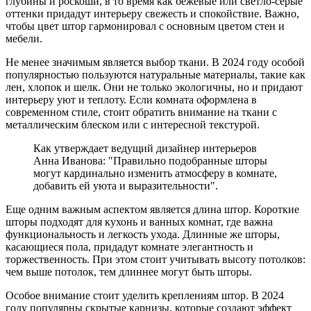
глубины и роскоши, в то время как бежевые или светло-серые
оттенки придадут интерьеру свежесть и спокойствие. Важно,
чтобы цвет штор гармонировал с основным цветом стен и
мебели.
Не менее значимым является выбор ткани. В 2024 году особой
популярностью пользуются натуральные материалы, такие как
лен, хлопок и шелк. Они не только экологичны, но и придают
интерьеру уют и теплоту. Если комната оформлена в
современном стиле, стоит обратить внимание на ткани с
металлическим блеском или с интересной текстурой.
Как утверждает ведущий дизайнер интерьеров
Анна Иванова: "Правильно подобранные шторы
могут кардинально изменить атмосферу в комнате,
добавить ей уюта и выразительности".
Еще одним важным аспектом является длина штор. Короткие
шторы подходят для кухонь и ванных комнат, где важна
функциональность и легкость ухода. Длинные же шторы,
касающиеся пола, придадут комнате элегантность и
торжественность. При этом стоит учитывать высоту потолков:
чем выше потолок, тем длиннее могут быть шторы.
Особое внимание стоит уделить креплениям штор. В 2024
году популярны скрытые карнизы, которые создают эффект