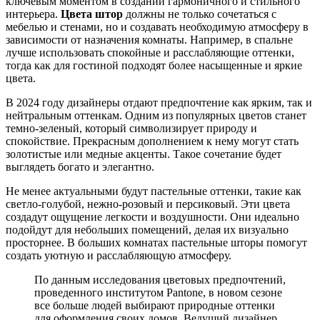
ключевым моментом в создании гармоничного и стильного
интерьера.
Цвета штор
должны не только сочетаться с
мебелью и стенами, но и создавать необходимую атмосферу в
зависимости от назначения комнаты. Например, в спальне
лучше использовать спокойные и расслабляющие оттенки,
тогда как для гостиной подходят более насыщенные и яркие
цвета.
В 2024 году дизайнеры отдают предпочтение как ярким, так и
нейтральным оттенкам. Одним из популярных цветов станет
темно-зеленый, который символизирует природу и
спокойствие. Прекрасным дополнением к нему могут стать
золотистые или медные акценты. Такое сочетание будет
выглядеть богато и элегантно.
Не менее актуальными будут пастельные оттенки, такие как
светло-голубой, нежно-розовый и персиковый. Эти цвета
создадут ощущение легкости и воздушности. Они идеально
подойдут для небольших помещений, делая их визуально
просторнее. В больших комнатах пастельные шторы помогут
создать уютную и расслабляющую атмосферу.
По данным исследования цветовых предпочтений,
проведенного институтом Pantone, в новом сезоне
все больше людей выбирают природные оттенки
для оформления своих домов. Ведущий дизайнер