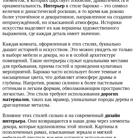
элементов, в которых царствует изобилие, драматичность и
орнаментальность.
Интерьер
в стиле барокко – это символ
величия и династической роскоши, в то время как рококо
более утончённое и декоративное, направленное на создание
непринуждённой, но изысканной атмосферы. Историки
искусства выделяют их как вершины художественного
выражения, где каждая деталь имеет значение.
Каждая комната, оформленная в этих стилях, буквально
дышит историей и искусством. Это можно увидеть не только
в выборе мебели и декора, но и в особой архитектуре
помещений. Такие интерьеры служат идеальными местами
для пребывания, приема гостей и проведения культовых
мероприятий. Барокко часто использует более темные и
насыщенные цвета, что добавляет атмосфере драмы и
глубины. Напротив, рококо склонно к более пастельным
оттенкам и легким формам, обволакивающим пространство
легкостью. Эти стили требуют использования
дорогих
материалов
, таких как мрамор, уникальные породы дерева и
драгоценные металлы.
Влияние этих стилей сильно и на современный
дизайн
интерьера
. Они возвращаются в наши дома через элементы
декора, которые вдохновлены этой эпохой. Картины в
позолоченных рамах, изысканные зеркала и мягкий
мебельный текстиль все еще остаются актуальными в