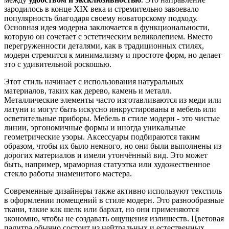
зародилось в конце XIX века и стремительно завоевало
популярность благодаря своему новаторскому подходу.
Основная идея модерна заключается в функциональности,
которую он сочетает с эстетическим великолепием. Вместо
перегруженности деталями, как в традиционных стилях,
модерн стремится к минимализму и простоте форм, но делает
это с удивительной роскошью.
Этот стиль начинает с использования натуральных
материалов, таких как дерево, камень и металл.
Металлические элементы часто изготавливаются из меди или
латуни и могут быть искусно инкрустированы в мебель или
осветительные приборы. Мебель в стиле модерн - это чистые
линии, эргономичные формы и иногда уникальные
геометрические узоры. Аксессуары подбираются таким
образом, чтобы их было немного, но они были выполнены из
дорогих материалов и имели утончённый вид. Это может
быть, например, мраморная статуэтка или художественное
стекло работы знаменитого мастера.
Современные дизайнеры также активно используют текстиль
в оформлении помещений в стиле модерн. Это разнообразные
ткани, такие как шелк или бархат, но они применяются
экономно, чтобы не создавать ощущения излишеств. Цветовая
палитра обычно состоит из нейтральных и естественных