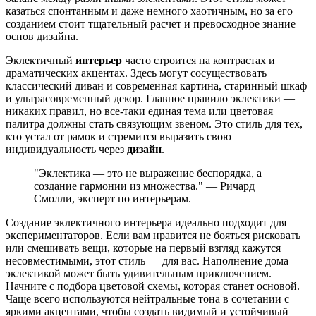
казаться спонтанным и даже немного хаотичным, но за его
созданием стоит тщательный расчет и превосходное знание
основ дизайна.
Эклектичный
интерьер
часто строится на контрастах и
драматических акцентах. Здесь могут сосуществовать
классический диван и современная картина, старинный шкаф
и ультрасовременный декор. Главное правило эклектики —
никаких правил, но все-таки единая тема или цветовая
палитра должны стать связующим звеном. Это стиль для тех,
кто устал от рамок и стремится выразить свою
индивидуальность через
дизайн
.
"Эклектика — это не выражение беспорядка, а
создание гармонии из множества." — Ричард
Смолли, эксперт по интерьерам.
Создание эклектичного интерьера идеально подходит для
экспериментаторов. Если вам нравится не бояться рисковать
или смешивать вещи, которые на первый взгляд кажутся
несовместимыми, этот стиль — для вас. Наполнение дома
эклектикой может быть удивительным приключением.
Начните с подбора цветовой схемы, которая станет основой.
Чаще всего используются нейтральные тона в сочетании с
яркими акцентами, чтобы создать видимый и устойчивый