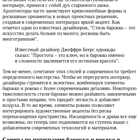
интерьере, принеся с собой дух старинного шика.
Архитекторы часто заимствуют криволинейные формы и
роскошные орнаменты в новых проектных решениях,
создавая в современных интерьерах яркий акцент. Как
отметил один из известных дизайнеров, "Стиль барокко – это
искусство делать больше из малого, роскошь быть
многогранным".
Известный дизайнер Джеффри Беерс однажды
сказал: "Простота – это ключ, но в барокко именно
в сложности заключается его истинная красота".
Тем не менее, сочетание этих стилей в современности требует
определенного мастерства. Чтобы не перегрузить интерьер,
дизайнеры стремятся к эклектике, комбинируя элементы
барокко и рококо с более современными деталями. Некоторую
тяжеловесность стиля барокко можно разбавить лаконичными
и простыми вещами, что придаёт легкость и добавляет
воздуха. В то же время, элементы рококо позволяют
интегрировать художественные акценты без риска
перенасыщения пространства. Насыщенность и драма все еще
возможны, но теперь они поднимаются на ступень выше с
добавлением современных технологий и материалов.
Советы по интеграции барокко и рококо в