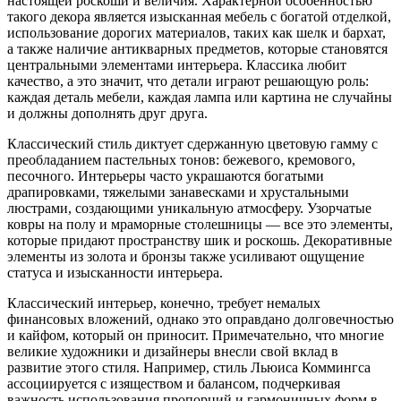
настоящей роскоши и величия. Характерной особенностью
такого декора является изысканная мебель с богатой отделкой,
использование дорогих материалов, таких как шелк и бархат,
а также наличие антикварных предметов, которые становятся
центральными элементами интерьера. Классика любит
качество, а это значит, что детали играют решающую роль:
каждая деталь мебели, каждая лампа или картина не случайны
и должны дополнять друг друга.
Классический стиль диктует сдержанную цветовую гамму с
преобладанием пастельных тонов: бежевого, кремового,
песочного. Интерьеры часто украшаются богатыми
драпировками, тяжелыми занавесками и хрустальными
люстрами, создающими уникальную атмосферу. Узорчатые
ковры на полу и мраморные столешницы — все это элементы,
которые придают пространству шик и роскошь. Декоративные
элементы из золота и бронзы также усиливают ощущение
статуса и изысканности интерьера.
Классический интерьер, конечно, требует немалых
финансовых вложений, однако это оправдано долговечностью
и кайфом, который он приносит. Примечательно, что многие
великие художники и дизайнеры внесли свой вклад в
развитие этого стиля. Например, стиль Льюиса Коммингса
ассоциируется с изяществом и балансом, подчеркивая
важность использования пропорций и гармоничных форм в