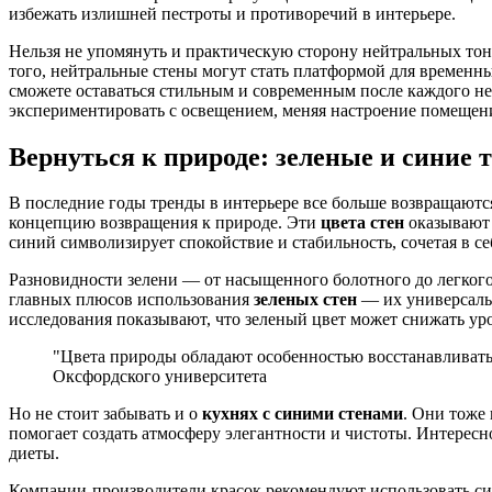
избежать излишней пестроты и противоречий в интерьере.
Нельзя не упомянуть и практическую сторону нейтральных тон
того, нейтральные стены могут стать платформой для временны
сможете оставаться стильным и современным после каждого н
экспериментировать с освещением, меняя настроение помещени
Вернуться к природе: зеленые и синие 
В последние годы тренды в интерьере все больше возвращаются 
концепцию возвращения к природе. Эти
цвета стен
оказывают 
синий символизирует спокойствие и стабильность, сочетая в се
Разновидности зелени — от насыщенного болотного до легкого
главных плюсов использования
зеленых стен
— их универсальн
исследования показывают, что зеленый цвет может снижать ур
"Цвета природы обладают особенностью восстанавливать
Оксфордского университета
Но не стоит забывать и о
кухнях с синими стенами
. Они тоже
помогает создать атмосферу элегантности и чистоты. Интересн
диеты.
Компании-производители красок рекомендуют использовать сини