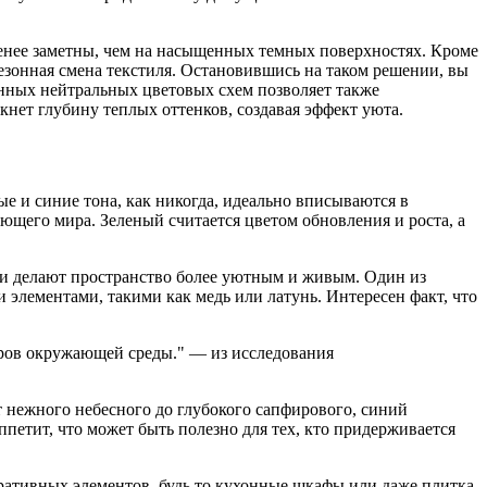
менее заметны, чем на насыщенных темных поверхностях. Кроме
сезонная смена текстиля. Остановившись на таком решении, вы
нных нейтральных цветовых схем позволяет также
нет глубину теплых оттенков, создавая эффект уюта.
ые и синие тона, как никогда, идеально вписываются в
его мира. Зеленый считается цветом обновления и роста, а
ки делают пространство более уютным и живым. Один из
 элементами, такими как медь или латунь. Интересен факт, что
оров окружающей среды." — из исследования
т нежного небесного до глубокого сапфирового, синий
ппетит, что может быть полезно для тех, кто придерживается
оративных элементов, будь то кухонные шкафы или даже плитка.