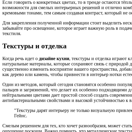
Если говорить о конкретных цветах, то в тренде остаются тёп
возможности для смелых интерьерных решений и отлично ком
кремовыми тонами, тем самым создавая контраст, который не 
Для закрепления полученной информации стоит выделить неск
забывайте про освещение, которое играет важную роль в подач
текстиля.
Текстуры и отделка
Когда речь идет о
дизайне кухни
, текстуры и отделка играют к
натуральные материалы, которые сохраняют связь с природой 
существенно изменить восприятие вашего пространства, доба
как дерево или камень, чтобы привнести в интерьер нотки ест
Один из методов, который сегодня становятся особенно попу
пальцев и загрязнений, что делает их особенно подходящими д
нейтральными цветами дает простой способ создать современн
антибактериальными свойствами и высокой устойчивостью к вла
"Текстуры дарят интерьеру не только визуальную привле
Гейнс.
Смелым решением для тех, кто хочет разнообразия, может стат
ощущение роскоши. Важно помнить, что металлические текстуры