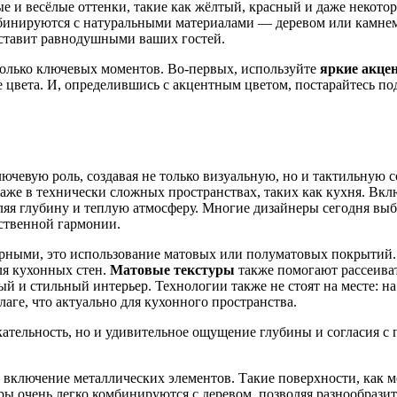
лые и весёлые оттенки, такие как жёлтый, красный и даже неко
бинируются с натуральными материалами — деревом или камнем
оставит равнодушными ваших гостей.
олько ключевых моментов. Во-первых, используйте
яркие акце
е цвета. И, определившись с акцентным цветом, постарайтесь п
лючевую роль, создавая не только визуальную, но и тактильную 
даже в технически сложных пространствах, таких как кухня. Вкл
вляя глубину и теплую атмосферу. Многие дизайнеры сегодня в
ественной гармонии.
лярными, это использование матовых или полуматовых покрытий
ля кухонных стен.
Матовые текстуры
также помогают рассеивать
ый и стильный интерьер. Технологии также не стоят на месте: 
ге, что актуально для кухонного пространства.
кательность, но и удивительное ощущение глубины и согласия с
ь включение металлических элементов. Такие поверхности, как 
 очень легко комбинируются с деревом, позволяя разнообразить