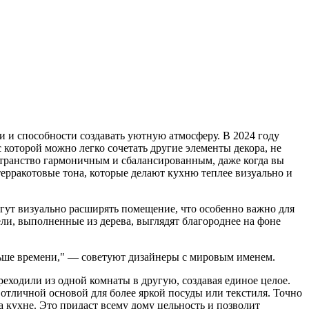
и и способности создавать уютную атмосферу. В 2024 году
 которой можно легко сочетать другие элементы декора, не
остранство гармоничным и сбалансированным, даже когда вы
терракотовые тона, которые делают кухню теплее визуально и
гут визуально расширять помещение, что особенно важно для
ли, выполненные из дерева, выглядят благороднее на фоне
больше времени," — советуют дизайнеры с мировым именем.
реходили из одной комнаты в другую, создавая единое целое.
 отличной основой для более яркой посуды или текстиля. Точно
 кухне. Это придаст всему дому цельность и позволит