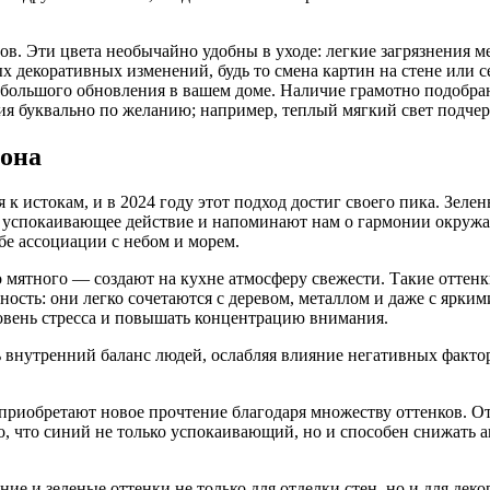
ов. Эти цвета необычайно удобны в уходе: легкие загрязнения 
х декоративных изменений, будь то смена картин на стене или 
ебольшого обновления в вашем доме. Наличие грамотно подобра
я буквально по желанию; например, теплый мягкий свет подчерк
тона
к истокам, и в 2024 году этот подход достиг своего пика. Зелен
успокаивающее действие и напоминают нам о гармонии окружающ
бе ассоциации с небом и морем.
 мятного — создают на кухне атмосферу свежести. Такие оттен
ость: они легко сочетаются с деревом, металлом и даже с яркими
овень стресса и повышать концентрацию внимания.
 внутренний баланс людей, ослабляя влияние негативных факт
 приобретают новое прочтение благодаря множеству оттенков. О
о, что синий не только успокаивающий, но и способен снижать а
е и зеленые оттенки не только для отделки стен, но и для дек