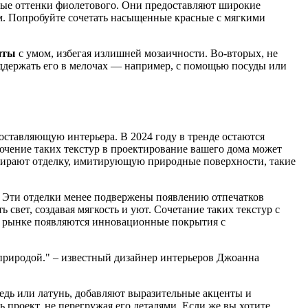
торые оттенки фиолетового. Они предоставляют широкие
. Попробуйте сочетать насыщенные красные с мягкими
нты
с умом, избегая излишней мозаичности. Во-вторых, не
оддержать его в мелочах — например, с помощью посуды или
составляющую интерьера. В 2024 году в тренде остаются
ючение таких текстур в проектирование вашего дома может
ыбирают отделку, имитирующую природные поверхности, такие
. Эти отделки менее подвержены появлению отпечатков
 свет, создавая мягкость и уют. Сочетание таких текстур с
на рынке появляются инновационные покрытия с
 природой." – известный дизайнер интерьеров Джоанна
медь или латунь, добавляют выразительные акценты и
 проект, не перегружая его деталями. Если же вы хотите