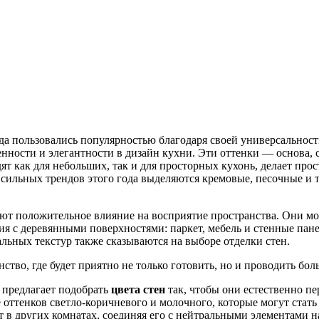
да пользовались популярностью благодаря своей универсальност
нности и элегантности в дизайн кухни. Эти оттенки — основа, с
ят как для небольших, так и для просторных кухонь, делает пр
 сильных трендов этого года выделяются кремовые, песочные и 
ют положительное влияние на восприятие пространства. Они мо
ия с деревянными поверхностями: паркет, мебель и стенные пане
альных текстур также сказываются на выборе отделки стен.
нство, где будет приятно не только готовить, но и проводить 
 предлагает подобрать
цвета стен
так, чтобы они естественно пе
оттенков светло-коричневого и молочного, которые могут стать
в других комнатах, соединяя его с нейтральными элементами на