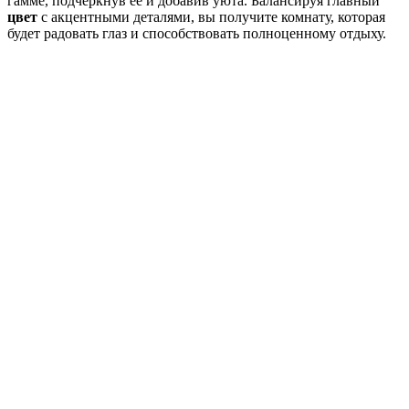
гамме, подчеркнув её и добавив уюта. Балансируя главный
цвет
с акцентными деталями, вы получите комнату, которая
будет радовать глаз и способствовать полноценному отдыху.