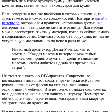
обойтись не в такую круглую сумму. Это также касается
компактных светильников и аксессуаров для кухни.
Если говорить о поиске шаблонов и готовых решений, то
здесь тоже есть множество возможностей. Повторите
дизайн
интерьера
, который вам нравится, использовав доступные
альтернативы, и вы даже не заметите разницы. Для мебели
можно рассмотреть заказы у мастеров, которых сейчас немало
в социальных сетях. Они часто создают продукцию, ничем не
уступающую магазинам, но по цене в разы ниже.
Известный архитектор Дэвид Уильямс как-то
заметил: "Каждая мелочь в интерьере может быть
важнее, чем принято думать — уделите внимание
мелочам, чтобы добиться идеала без чрезмерных
затрат".
Не стоит забывать и о DIY-проектах. Современные
возможности позволяют создать практически всё своими
руками, начиная от фресок на стенах и заканчивая
эксклюзивной мебелью. Это не только поможет сэкономить,
но и добавит уникальности вашему интерьеру. Посмотрите
обучающие видео, изучите опыт мастеров, и ваша квартира
заиграет новыми красками.
И напоследок, помните про местных специалистов. Зачастую