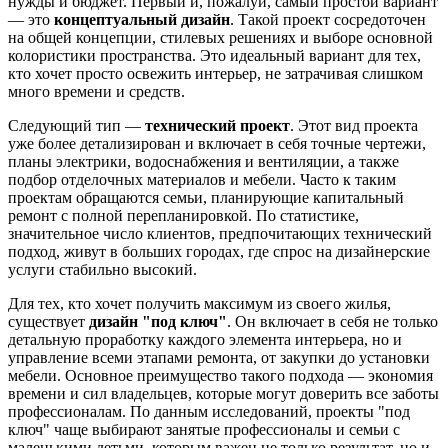
нужды и бюджет. Первый и, пожалуй, самый простой вариант
— это
концептуальный дизайн
. Такой проект сосредоточен
на общей концепции, стилевых решениях и выборе основной
колористики пространства. Это идеальный вариант для тех,
кто хочет просто освежить интерьер, не затрачивая слишком
много времени и средств.
Следующий тип —
технический проект
. Этот вид проекта
уже более детализирован и включает в себя точные чертежи,
планы электрики, водоснабжения и вентиляции, а также
подбор отделочных материалов и мебели. Часто к таким
проектам обращаются семьи, планирующие капитальный
ремонт с полной перепланировкой. По статистике,
значительное число клиентов, предпочитающих технический
подход, живут в больших городах, где спрос на дизайнерские
услуги стабильно высокий.
Для тех, кто хочет получить максимум из своего жилья,
существует
дизайн "под ключ"
. Он включает в себя не только
детальную проработку каждого элемента интерьера, но и
управление всеми этапами ремонта, от закупки до установки
мебели. Основное преимущество такого подхода — экономия
времени и сил владельцев, которые могут доверить все заботы
профессионалам. По данным исследований, проекты "под
ключ" чаще выбирают занятые профессионалы и семьи с
маленькими детьми, которым важен не только результат, но и