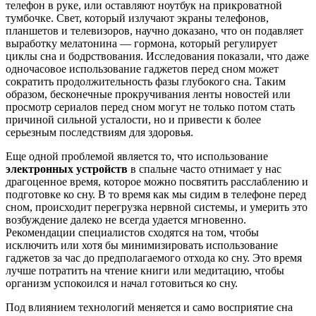
телефон в руке, или оставляют ноутбук на прикроватной
тумбочке. Свет, который излучают экраны телефонов,
планшетов и телевизоров, научно доказано, что он подавляет
выработку мелатонина — гормона, который регулирует
циклы сна и бодрствования. Исследования показали, что даже
одночасовое использование гаджетов перед сном может
сократить продолжительность фазы глубокого сна. Таким
образом, бесконечные прокручивания ленты новостей или
просмотр сериалов перед сном могут не только потом стать
причиной сильной усталости, но и привести к более
серьезным последствиям для здоровья.
Еще одной проблемой является то, что использование
электронных устройств
в спальне часто отнимает у нас
драгоценное время, которое можно посвятить расслаблению и
подготовке ко сну. В то время как мы сидим в телефоне перед
сном, происходит перегрузка нервной системы, и умерить это
возбуждение далеко не всегда удается мгновенно.
Рекомендации специалистов сходятся на том, чтобы
исключить или хотя бы минимизировать использование
гаджетов за час до предполагаемого отхода ко сну. Это время
лучше потратить на чтение книги или медитацию, чтобы
организм успокоился и начал готовиться ко сну.
Под влиянием технологий меняется и само восприятие сна