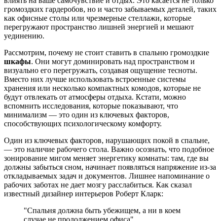
влиять на ваше самочувствие и отдых. Это касается не только
громоздких гардеробов, но и часто забываемых деталей, таких
как офисные столы или чрезмерные стеллажи, которые
перегружают пространство лишней энергией и мешают
уединению.
Рассмотрим, почему не стоит ставить в спальню громоздкие
шкафы
. Они могут доминировать над пространством и
визуально его перегружать, создавая ощущение тесноты.
Вместо них лучше использовать встроенные системы
хранения или несколько компактных комодов, которые не
будут отвлекать от атмосферы отдыха. Кстати, можно
вспомнить исследования, которые показывают, что
минимализм — это один из ключевых факторов,
способствующих психологическому комфорту.
Один из ключевых факторов, нарушающих покой в спальне,
— это наличие рабочего стола. Важно осознать, что подобное
зонирование мигом меняет энергетику комнаты: там, где вы
должны забыться сном, начинает появляться напряжение из-за
откладываемых задач и документов. Лишнее напоминание о
рабочих заботах не дает мозгу расслабиться. Как сказал
известный дизайнер интерьеров Роберт Кларк:
"Спальня должна быть убежищем, а ни в коем
случае не продолжением офиса".