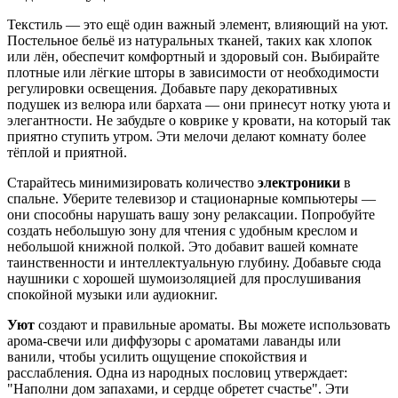
Текстиль — это ещё один важный элемент, влияющий на уют.
Постельное бельё из натуральных тканей, таких как хлопок
или лён, обеспечит комфортный и здоровый сон. Выбирайте
плотные или лёгкие шторы в зависимости от необходимости
регулировки освещения. Добавьте пару декоративных
подушек из велюра или бархата — они принесут нотку уюта и
элегантности. Не забудьте о коврике у кровати, на который так
приятно ступить утром. Эти мелочи делают комнату более
тёплой и приятной.
Старайтесь минимизировать количество
электроники
в
спальне. Уберите телевизор и стационарные компьютеры —
они способны нарушать вашу зону релаксации. Попробуйте
создать небольшую зону для чтения с удобным креслом и
небольшой книжной полкой. Это добавит вашей комнате
таинственности и интеллектуальную глубину. Добавьте сюда
наушники с хорошей шумоизоляцией для прослушивания
спокойной музыки или аудиокниг.
Уют
создают и правильные ароматы. Вы можете использовать
арома-свечи или диффузоры с ароматами лаванды или
ванили, чтобы усилить ощущение спокойствия и
расслабления. Одна из народных пословиц утверждает:
"Наполни дом запахами, и сердце обретет счастье". Эти