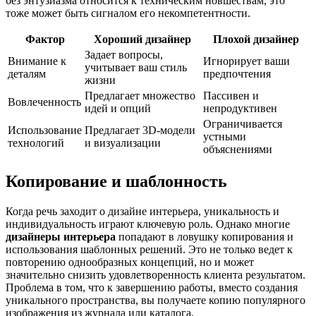
без энтузиазма относится к техническим новшествам, это
тоже может быть сигналом его некомпетентности.
Фактор
Хороший дизайнер
Плохой дизайнер
Задает вопросы,
Внимание к
Игнорирует ваши
учитывает ваш стиль
деталям
предпочтения
жизни
Предлагает множество
Пассивен и
Вовлеченность
идей и опций
непродуктивен
Ограничивается
Использование
Предлагает 3D-модели
устными
технологий
и визуализации
объяснениями
Копирование и шаблонность
Когда речь заходит о дизайне интерьера, уникальность и
индивидуальность играют ключевую роль. Однако многие
дизайнеры интерьера
попадают в ловушку копирования и
использования шаблонных решений. Это не только ведет к
повторению однообразных концепций, но и может
значительно снизить удовлетворенность клиента результатом.
Проблема в том, что к завершению работы, вместо создания
уникального пространства, вы получаете копию популярного
изображения из журнала или каталога.