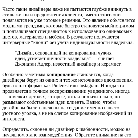
Часто такие дизайнеры даже не пытаются глубже вникнуть в
стиль жизни и предпочтения клиента, вместо этого они
полагаются на уже готовые решения. Это явление объясняется
модными трендами, которые быстро становятся мейнстримом
и подталкивают специалистов к использованию одинаковых
цветов, материалов и мебели. В результате получаются
интерьерные "клони" без учета индивидуальности владельца.
"Дизайн, основанный на копировании чужих
идей, угнетает личность владельца" — считает
Джонатан Адлер, известный дизайнер и керамист.
Особенно заметным
копирование
становится, когда
дизайнеры берут из одних и тех же источников вдохновения,
будь то платформы как Pinterest или Instagram. Иногда это
проявляется в точном воспроизведении увиденного, иногда
— в мелких деталях, которые, хоть и незначительно, но
размывают собственные идеи клиента. Важно, чтобы
дизайнеры были нацелены на создание именно вашего
уютного уголка, а не на слепое копирование изображений из
интернета.
Определить, склонен ли дизайнер к шаблонности, можно на
начальном этапе взаимодействия. Обратите внимание на его